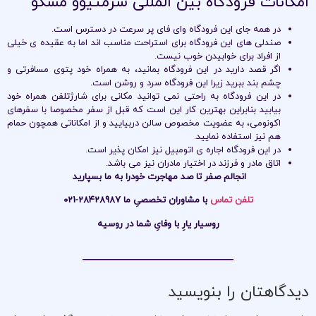
امکانات فرودگاه بین المللی شرمتیوو مسکو
در همه جای این فرودگاه وای فای پر سرعت در دسترس است.
صندلی های این فرودگاه برای استراحت مناسب اند اما به عقیده ی خیلی
از افراد برای خوابیدن خوب نیست.
اگر قصد دارید در این فرودگاه بمانید، به همراه خود پتوی مسافرتی و
چشم بند ببرید زیرا این فرودگاه سرد و روشن است.
در این فرودگاه به راحتی نمی توانید مکانی برای شارژتلفن همراه خود
بیابید بنابراین بهترین کار این است که قبل از سفر مخصوصا با سفرهای
اکونومی، به عضویت مخصوص سالن دربیایید و از امکاناتی همچون حمام
هم نیز استفاده نمایید.
در این فرودگاه اجاره ی اتومبیل نیز امکان پذیر است.
اتاق مادر و فرزند در اختیار مادران نیز می باشد.
انجالم صفر تا صد مهاجرت خودرا به ما بسپارید
تلفن تماس
با مشاوران تخصصیِ ما 28428987-021
روسیار یارِ با وفایِ شما در روسیه
دیدگاهتان را بنویسید