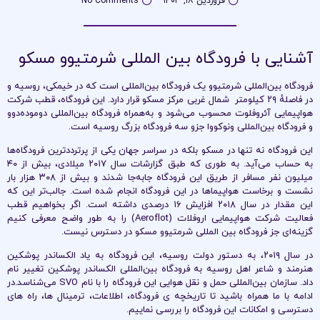
فروردین ۱۸, ۱۴۰۳
No Comments
آشنایی با فرودگاه بین المللی شرمتیوو مسکو
فرودگاه بین‌المللی شرمتیوو یک فرودگاه بین‌المللی است که در خیمکی، روسیه و
در فاصلهٔ ۲۹ کیلومتر شمال غربی مرکز مسکو قرار دارد. این فرودگاه، قطب شرکت
هواپیمایی آئروفلوت محسوب می‌شود و به‌همراه فرودگاه بین‌المللی دوموده‌دوو
و فرودگاه بین‌المللی ونوکووا جزو سه فرودگاه بزرگ روسیه است.
این فرودگاه نه تنها در مسکو بلکه در سراسر جهان یکی از پرترددترین فرودگاه‌ها
به حساب می‌آید. به طوری که طبق گزارشات سال ۲۰۱۷ میلادی، بیش از ۴۰
میلیون نفر مسافر از طریق این فرودگاه جابه‌جا شدند و بیش از ۳۰۸ هزار بار
نشست و برخاست هواپیماها در این فرودگاه انجام شده است. جالب‌تر این که
این مقدار در سال ۲۰۱۸ افزایش ۱۶ درصدی داشته است. اگر بخواهیم قطب
فعالیت شرکت هواپیمایی اروفلات (Aeroflot) را به طور واضح معرفی کنیم
گزینه‌ای جز فرودگاه بین المللی شرمتیوو مسکو در دسترس نیست.
در سال ۲۰۱۹، به دستور دولت روسیه، این فرودگاه به یاد الکساندر پوشکین
هنرمند و شاعر اهل روسیه به فرودگاه بین‌المللی الکساندر پوشکین تغییر نام
داد. سازمان بین‌المللی حمل و نقل هوایی این فرودگاه را با نام SVO می‌شناسد.در
ادامه با ما همراه باشید تا تاریخچه ی فرودگاه، اطلاعات، ترمینال ها، راه های
دسترسی و امکانات این فرودگاه را بررسی نماییم.