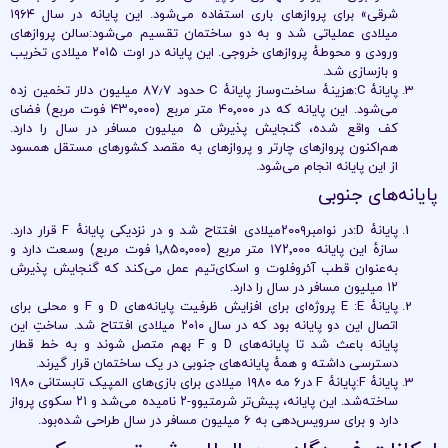
شرقی» برای پروازهای باری استفاده می‌شود. این پایانه در سال ۱۹۶۴
میلادی عملیاتی شد و به دو ساختمان تقسیم می‌شود:سالن پروازهای
ورودی و محوطهٔ پروازهای خروجی. این پایانه در اوت ۲۰۱۵ میلادی تخریب
و بازسازی شد.
پایانهٔ C:هزینهٔ ساخت‌وساز پایانهٔ C حدود ۸۷٫۷ میلیون دلار تخمین زده
می‌شود. این پایانه که در ۴۰٬۰۰۰ متر مربع (۴۳۰٬۰۰۰ فوت مربع) فضای
کف واقع شده، گنجایش پذیرش ۵ میلیون مسافر در سال را دارد.
هم‌اکنون پروازهای چارتر و پروازهای به مقصد کشورهای مستقل همسود
از این پایانه انجام می‌شود.
پایانه‌های جنوبی
پایانهٔ D:در نوامبر۲۰۰۹میلادی افتتاح شد و در نزدیکی پایانهٔ F قرار دارد.
سازهٔ این پایانه ۱۷۲٬۰۰۰ متر مربع (۱٬۸۵۰٬۰۰۰ فوت مربع) وسعت دارد و
به‌عنوان قطب آئروفلوت و اسکای‌تیم عمل می‌کند که گنجایش پذیرش
۱۲ میلیون مسافر در سال را دارد.
پایانهٔ E :E پروژه‌ای برای افزایش ظرفیت پایانه‌های D و F و محلی برای
اتصال این دو پایانه بود که در سال ۲۰۱۰ میلادی افتتاح شد. ساختِ این
پایانه باعث شد تا پایانه‌های D و F بهم متصل شوند و به خط قطار
دسترسی داشته و همهٔ پایانه‌های جنوبی در یک ساختمان قرار گیرند.
پایانهٔ F:پایانهٔ F در۶ مه ۱۹۸۰ میلادی برای بازی‌های المپیک تابستانی ۱۹۸۰
ساخته‌شد. این پایانه، پیش‌تر شرمتیوو-۲ نامیده می‌شد و ۲۱ سکوی پرواز
دارد و برای سرویس‌دهی به ۶ میلیون مسافر در سال طراحی شده‌بود.