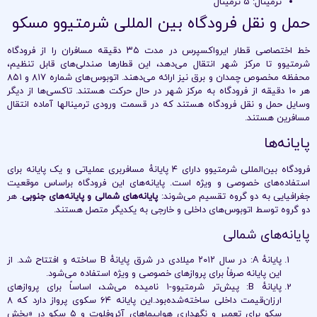
ترمینال: ۵ ترمینال
حمل و نقل فرودگاه بین المللی شرمتیوو مسکو
خط اختصاصی قطار ایرواکسپرس در مدت ۳۵ دقیقه مسافران را از فرودگاه
شرمتیوو تا مرکز شهر انتقال می‌دهد، این قطارها صندلی‌های قابل تنظیم،
محفظه مخصوص چمدان و برق نیز ارائه می‌دهند. اتوبوس‌های شماره ۸۱۷ و ۸۵۱
هر ۱۰ دقیقه از فرودگاه به مرکز شهر در حال حرکت هستند. تاکسی‌ها از دیگر
وسایل حمل و نقل فرودگاه هستند که در قسمت ورودی ترمینال‎ها آماده انتقال
مسافرین هستند.
پایانه‌ها
فرودگاه بین‌المللی شرمتیوو دارای ۴ پایانهٔ مسافربری عملیاتی و یک پایانه برای
استفاده‌های خصوصی و ویژه است. پایانه‌های این فرودگاه براساس موقعیت
جغرافیایی به دو گروه تقسیم می‌شوند:
پایانه‌های شمالی و پایانه‌های جنوبی
. هر
دو گروه توسط اتوبوس‌های داخلی و خارجی به یکدیگر متصل هستند.
پایانه‌های شمالی
پایانهٔ A: در سال ۲۰۱۲ میلادی در شرق پایانهٔ B ساخته و افتتاح شد. از
این پایانه صرفاً برای پروازهای خصوصی و ویژه استفاده می‌شود.
پایانهٔ B: پیش‌تر شرمتیوو-۱ نامیده می‌شد، اساساً برای پروازهای
ارزان‌قیمت داخلی ساخته‌شده‌بود.این پایانه ۶۴ سکوی پرواز دارد که ۸
سکو برای تعمیر و نگهداری هواپیماهای آئروفلوت و ۵ سکو در «بخش