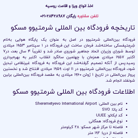
اخذ انواع ویزا و اقامت روسیه
تلفن مشاوره
رایگان 28428987-021
تاریخچه فرودگاه بین المللی شرمتیوو مسکو
فرودگاه بین‌المللی شرمتیوو در اصل به عنوان یک پایگاه هوایی به‌نام
شِرِمِتیِفسکی ساخته‌شد. فرمان ساخت این فرودگاه در ۱ سپتامبر ۱۹۵۳ میلادی
توسط شورای وزیران اتحاد جماهیر شوروی صادر شد و تقریباً ۴ سال بعد، در۷
اکتبر ۱۹۵۷ میلادی همزمان با چهلمین سالگرد انقلاب اکتبر به بهره‌برداری
رسید.پس از آنکه تصمیم گرفته‌شد این فرودگاه به فرودگاه غیرنظامی تبدیل
شود، فرودگاه بین‌المللی شرمتیوو در ۱۱ اوت ۱۹۵۹ میلادی افتتاح شد و نخستین
پرواز بین‌المللی در تاریخ ۱ ژوئن ۱۹۶۰ میلادی به مقصد فرودگاه بین‌المللی برلین
شونفلد انجام شد.
اطلاعات فرودگاه بین المللی شرمتیوو مسکو
نام بین المللی: Sheremetyevo International Airport
کد یاتا: SVO
کد ایکائو: UUEE
نوع فرودگاه: همگانی
فاصله تا مرکز شهر مسکو: ۲۸ کیلومتر
فاصله از دریا: ۱۹۲ متر